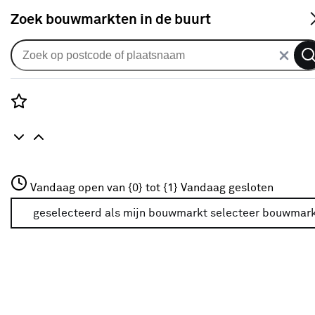
S
Zoek bouwmarkten in de buurt
Gips- & muurvuller
Je gekozen filters:
wis filters
Rozenstraat 3
Vandaag open van {0} tot {1}
Vandaag gesloten
Type
Vulmiddel
3772JH Amersfoort
+31 01234567
geselecteerd als mijn bouwmarkt
selecteer bouwmar
Meer over deze bouwmarkt
Toepassing
Gips
(25)
Beton
(20)