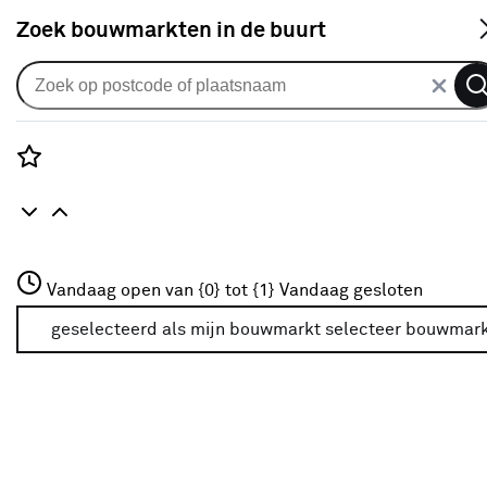
S
Zoek bouwmarkten in de buurt
Hout
Populaire filters
Rozenstraat 3
Vandaag open van {0} tot {1}
Vandaag gesloten
3772JH Amersfoort
Grijs
Grijs
(3)
+31 01234567
geselecteerd als mijn bouwmarkt
selecteer bouwmar
Meer over deze bouwmarkt
Geschaafd
(278)
Plank
(65)
Hout
(268)