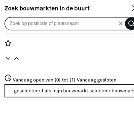
S
Zoek bouwmarkten in de buurt
Bevestigingsmaterialen
Populaire filters
Rozenstraat 3
Vandaag open van {0} tot {1}
Vandaag gesloten
3772JH Amersfoort
Haak
Haak
(60)
+31 01234567
geselecteerd als mijn bouwmarkt
selecteer bouwmar
Meer over deze bouwmarkt
Schroefhaak
Schroefhaak
(16)
Karabijnhaak
Karabijnhaak
(54)
Handson
Handson
(33)