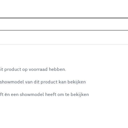
Sluiten
ielen
Home
Assortiment
IJzerwaren
Metalen platen & pr
Populaire filters
aan je winkelwagen
Aluminium
(1)
it product op voorraad hebben.
Lijstwerk
(1)
 showmodel van dit product kan bekijken
n je winkelwagen:
RVS/ Inox (roestvrij staal)
(1)
ft én een showmodel heeft om te bekijken
Zwart
(1)
Zilver
(1)
Verbindingsstuk
(1)
misgegaan...
Horizontaal
(1)