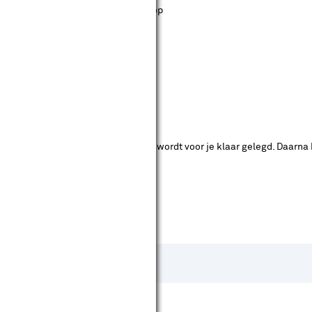
st staan. Bij Karwei kan je filteren op
ende bouwmarkten bekijken.
ad. Je betaalt online en het product wordt voor je klaar gelegd. Daarna