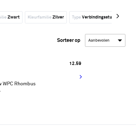
ilie
Zwart
Kleurfamilie
Zilver
Type
Verbindingsstuk
Monta
Sorteer op
12.
59
 uw WPC Rhombus
.