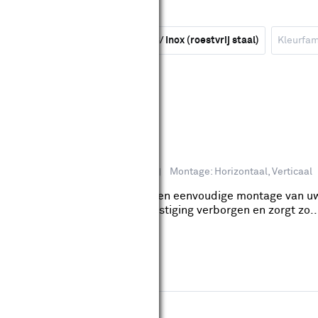
e
Lijstwerk
Soort materiaal
RVS/ Inox (roestvrij staal)
Kleurfam
en WPC 50 stuks
stvrij staal)
Kleurfamilie: Zwart
Montage: Horizontaal, Verticaal
ijn ontworpen voor een snelle en eenvoudige montage van
slimme ontwerp blijft de bevestiging verborgen en zorgt zo..