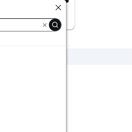
Sluiten
Sluiten
ofielen
Metalen profielen