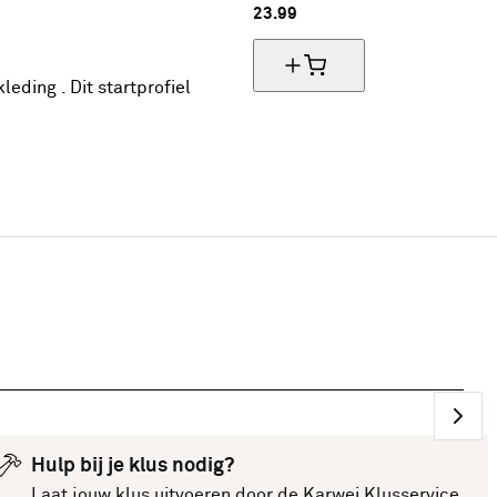
23.
99
eding . Dit startprofiel
Hulp bij je klus nodig?
Laat jouw klus uitvoeren door de
Karwei Klusservice