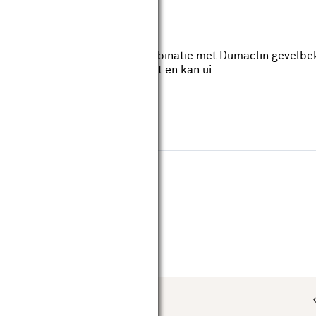
 siding 250cm
Kleurfamilie: Zilver
ium kan gebruikt worden in combinatie met Dumaclin gevelbekl
 op: Hout is een natuurproduct en kan ui...
uw huis en tuin.