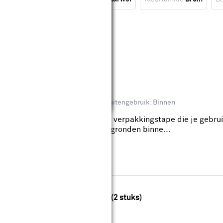
tapes 30 m x 48 mm
eviews
reedte rol: 48.0mm
Binnen- of buitengebruik: Binnen
n 30 m x 48 mm 3 stuks is een verpakkingstape die je gebru
af te sluiten op gladde ondergronden binne...
 met dispenser 48 mm x 50 m (2 stuks)
reviews