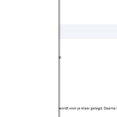
st staan. Bij Karwei kan je filteren op
ende bouwmarkten bekijken.
ad. Je betaalt online en het product wordt voor je klaar gelegd. Daarna