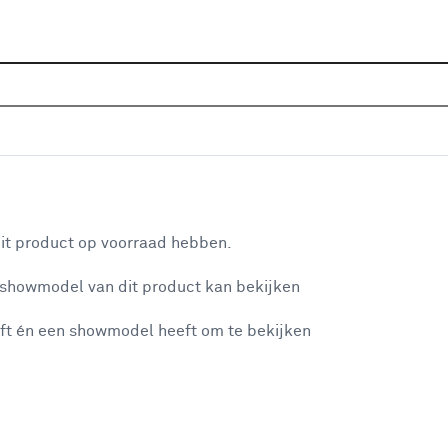
Sluiten
tape
Home
Assortiment
Bouwmaterialen
Tape
Verp
Populaire filters
aan je winkelwagen
Tesa
Tesa
(7)
it product op voorraad hebben.
Transparant
Transparant
(11)
 showmodel van dit product kan bekijken
n je winkelwagen:
Karwei
(6)
ft én een showmodel heeft om te bekijken
Bruin
(4)
Breedte rol 50.0 mm
(6)
OK
(2)
misgegaan...
Geen merk
(1)