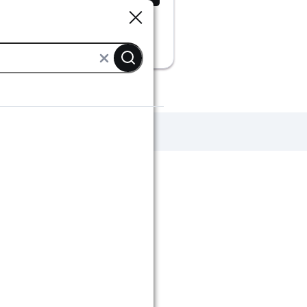
Sluiten
Sluiten
akkingstape