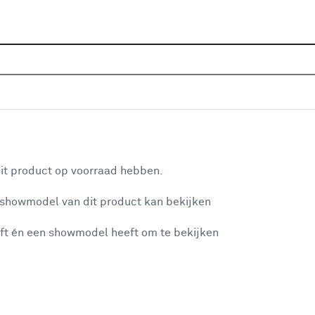
Acties en aanbiedingen
aan je winkelwagen
it product op voorraad hebben.
 showmodel van dit product kan bekijken
n je winkelwagen:
ft én een showmodel heeft om te bekijken
misgegaan...