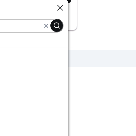
Sluiten
Sluiten
rbeslag buiten