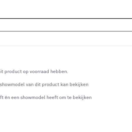
Sluiten
buiten
Home
Assortiment
IJzerwaren
Deurbeslag
Deu
Populaire filters
aan je winkelwagen
Linksdraaiende deuren
(70)
it product op voorraad hebben.
Geanodiseerd
(70)
 showmodel van dit product kan bekijken
n je winkelwagen:
Rechtsdraaiende deuren
(69)
ft én een showmodel heeft om te bekijken
Buiten
(110)
Achterdeur
(54)
Voordeur
(39)
misgegaan...
Zwart
(42)