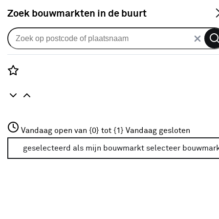
S
Zoek bouwmarkten in de buurt
Kleurconcepten
Populaire filters
Rozenstraat 3
Vandaag open van {0} tot {1}
Vandaag gesloten
3772JH Amersfoort
Blauw
Blauw
(9)
+31 01234567
geselecteerd als mijn bouwmarkt
selecteer bouwmar
Meer over deze bouwmarkt
Grijs
Grijs
(46)
Groen
Groen
(4)
Wit
(20)