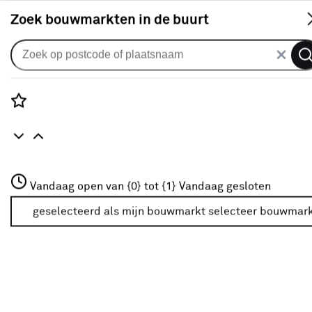
S
Zoek bouwmarkten in de buurt
Sloten & scharnieren
Populaire filters
Rozenstraat 3
Vandaag open van {0} tot {1}
Vandaag gesloten
3772JH Amersfoort
Rechthoekig
(17)
+31 01234567
geselecteerd als mijn bouwmarkt
selecteer bouwmar
Meer over deze bouwmarkt
Binnen
(25)
Buiten
(12)
Ovaal
(1)