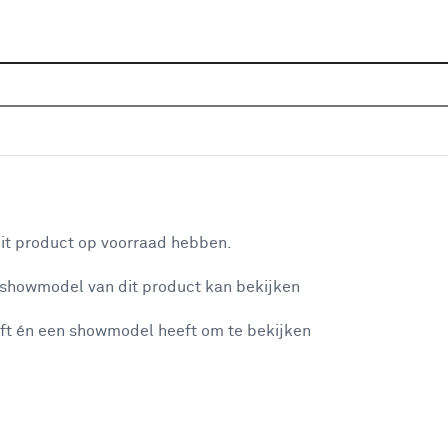
Sluiten
Home
Assortiment
Verf
Beits
Buitenbeits
Populaire filters
aan je winkelwagen
Transparant
(96)
it product op voorraad hebben.
Zwart
Zwart
(42)
 showmodel van dit product kan bekijken
n je winkelwagen:
CetaBever
CetaBever
(170)
ft én een showmodel heeft om te bekijken
Schuttingen
Schuttingen
(179)
Bruin
(88)
Rambo
Rambo
(97)
misgegaan...
Zijdeglans
(232)