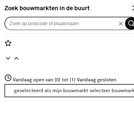
S
Zoek bouwmarkten in de buurt
Speciale reinigingsmiddelen
Populaire filters
Rozenstraat 3
Vandaag open van {0} tot {1}
Vandaag gesloten
3772JH Amersfoort
Oppervlakte behandeling - bescherming
(4)
+31 01234567
geselecteerd als mijn bouwmarkt
selecteer bouwmar
Meer over deze bouwmarkt
HG
HG
(76)
Vloerreiniger
(13)
Allesreiniger
(25)