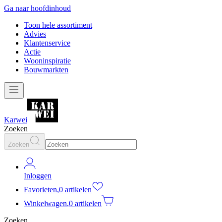
Ga naar hoofdinhoud
Toon hele assortiment
Advies
Klantenservice
Actie
Wooninspiratie
Bouwmarkten
Karwei
Zoeken
Zoeken
Inloggen
Favorieten
,
0 artikelen
Winkelwagen
,
0 artikelen
Zoeken