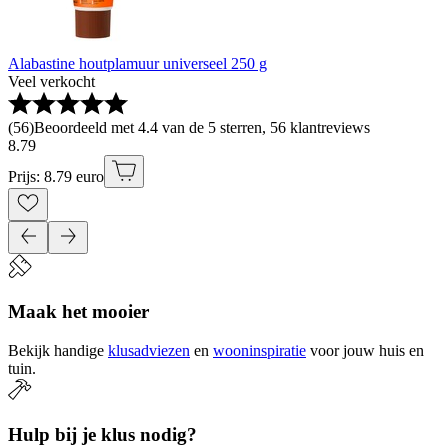
Alabastine houtplamuur universeel 250 g
Veel verkocht
(
56
)
Beoordeeld met 4.4 van de 5 sterren, 56 klantreviews
8
.
79
Prijs: 8.79 euro
Maak het mooier
Bekijk handige
klusadviezen
en
wooninspiratie
voor jouw huis en
tuin.
Hulp bij je klus nodig?