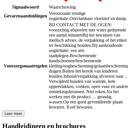
Signaalwoord
Waarschuwing
Veroorzaakt ernstige
Gevarenaanduidingen
oogirritatie.
Ontvlambare vloeistof en damp.
BIJ CONTACT MET DE OGEN:
voorzichtig afspoelen met water gedurende
een aantal minuten
Bij het inwinnen van
medisch advies, de verpakking of het etiket
ter beschikking houden.
Bij aanhoudende
oogirritatie: een arts
raadplegen.
Beschermende
handschoenen/beschermende
Voorzorgsmaatregelen
kleding/oogbescherming/gelaatsbeschermin
dragen.
Buiten het bereik van kinderen
houden.
Inhoud/verpakking afvoeren naar 
Verwijderd houden van warmte, hete
oppervlakken, vonken, open vuur en ander
ontstekingsbronnen. Niet roken.
Na het
werken met dit product … grondig
wassen.
Op een goed geventileerde plaats
bewaren. Koel bewaren.
Lees meer
Handleidingen en brochures