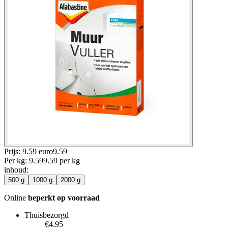
Prijs: 9.59 euro
9
.
59
Per
kg
:
9.59
9.59
per
kg
inhoud
:
500 g
1000 g
2000 g
Online
beperkt op voorraad
Thuisbezorgd
€4.95