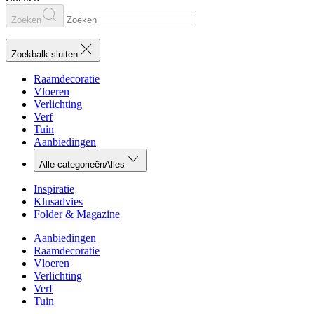
Zoeken
Zoekbalk sluiten
Raamdecoratie
Vloeren
Verlichting
Verf
Tuin
Aanbiedingen
Alle categorieën
Alles
Inspiratie
Klusadvies
Folder & Magazine
Aanbiedingen
Raamdecoratie
Vloeren
Verlichting
Verf
Tuin