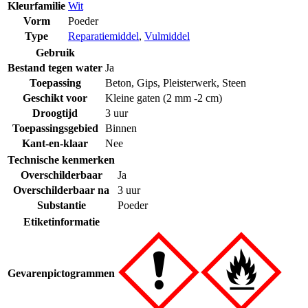
Kleurfamilie
Wit
Vorm
Poeder
Type
Reparatiemiddel
,
Vulmiddel
Gebruik
Bestand tegen water
Ja
Toepassing
Beton
,
Gips
,
Pleisterwerk
,
Steen
Geschikt voor
Kleine gaten (2 mm -2 cm)
Droogtijd
3 uur
Toepassingsgebied
Binnen
Kant-en-klaar
Nee
Technische kenmerken
Overschilderbaar
Ja
Overschilderbaar na
3 uur
Substantie
Poeder
Etiketinformatie
Gevarenpictogrammen