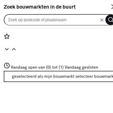
S
Zoek bouwmarkten in de buurt
Beits
Populaire filters
Rozenstraat 3
Vandaag open van {0} tot {1}
Vandaag gesloten
3772JH Amersfoort
Lacq
Lacq
(27)
+31 01234567
geselecteerd als mijn bouwmarkt
selecteer bouwmar
Meer over deze bouwmarkt
Transparant
(34)
CetaBever
CetaBever
(41)
Meubelen
(82)