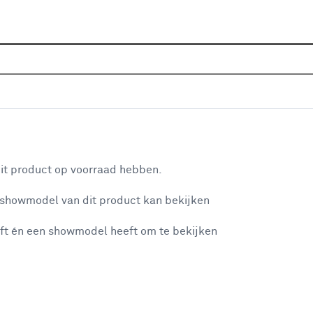
Sluiten
endeuren
Home
Assortiment
Deuren
Binnendeuren
Hout
Populaire filters
aan je winkelwagen
Opdek
(1968)
it product op voorraad hebben.
Stomp
(1883)
 showmodel van dit product kan bekijken
n je winkelwagen:
Massieve kern
(244)
ft én een showmodel heeft om te bekijken
Wit
(1814)
Wit
(2604)
Hout - bewerkt
(2529)
misgegaan...
Gelakt
(1322)