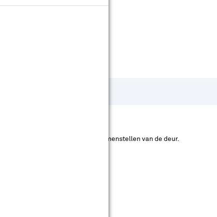
oe je huidige deur in het kozijn valt.
. Deze keuze maak je pas bij het samenstellen van de deur.