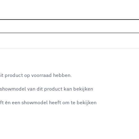
Sluiten
s en grondkabels
Home
Assortiment
Elektra
Installatiekabels
Bu
Populaire filters
aan je winkelwagen
Buitenkabel XMVK
(14)
it product op voorraad hebben.
Buitenkabel
(3)
 showmodel van dit product kan bekijken
n je winkelwagen:
Grondkabel YMVK-as
(2)
ft én een showmodel heeft om te bekijken
Kunststof
(22)
Metaal
(18)
Buiten
(10)
misgegaan...
Stopcontact
(15)