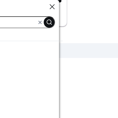
Sluiten
Sluiten
itenkabels en grondkabels