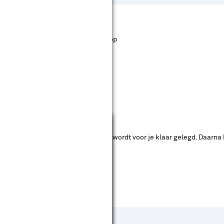
st staan. Bij Karwei kan je filteren op
ende bouwmarkten bekijken.
Sluiten
ad. Je betaalt online en het product wordt voor je klaar gelegd. Daarna