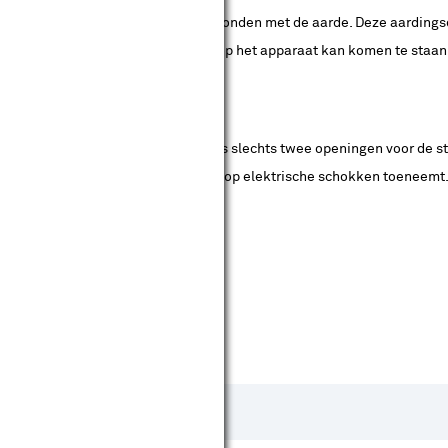
l een groene/gele draad, die is verbonden met de aarde. Deze aardings
kom je dat de gevaarlijke spanning op het apparaat kan komen te sta
De stopcontacten hebben doorgaans slechts twee openingen voor de ste
val van een fout, waardoor het risico op elektrische schokken toeneemt