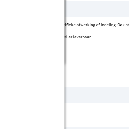
menstellen, bijvoorbeeld met een specifieke afwerking of indeling. Ook 
vaste assortiment – die zijn vaak sneller leverbaar.