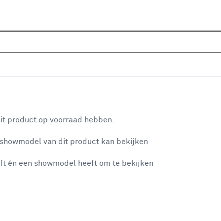
Sluiten
euren
Home
Assortiment
Deuren
Binnendeuren
Alle
Populaire filters
aan je winkelwagen
Stomp
Stomp
(1883)
it product op voorraad hebben.
Opdek
Opdek
(1968)
 showmodel van dit product kan bekijken
n je winkelwagen:
Modern
Modern
(1655)
ft én een showmodel heeft om te bekijken
Wit
Wit
(2604)
Hout - bewerkt
(2529)
Zwart
Zwart
(403)
misgegaan...
Klassiek
Klassiek
(937)