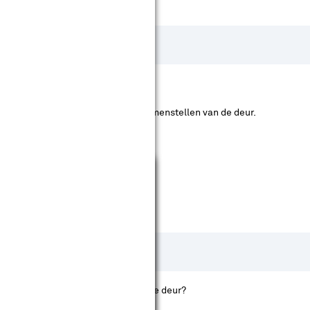
oe je huidige deur in het kozijn valt.
. Deze keuze maak je pas bij het samenstellen van de deur.
Sluiten
l wit of juist een uitgesproken zwarte deur?