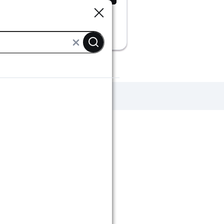
Sluiten
Sluiten
 binnendeuren