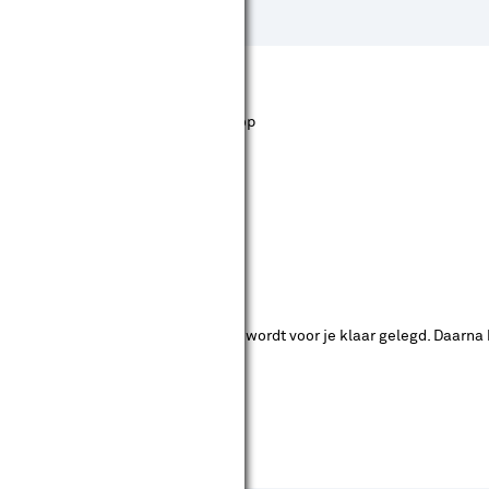
st staan. Bij Karwei kan je filteren op
ende bouwmarkten bekijken.
ad. Je betaalt online en het product wordt voor je klaar gelegd. Daarna