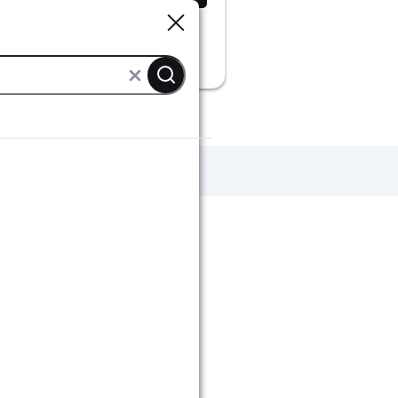
Sluiten
Sluiten
ntegels