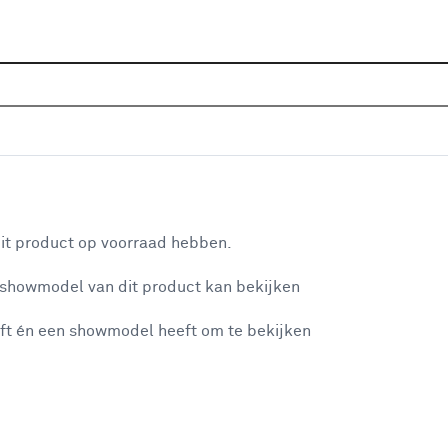
Sluiten
Home
Assortiment
Tuin
Bestrating & terras
Tui
Populaire filters
aan je winkelwagen
Beton
Beton
(106)
it product op voorraad hebben.
Grijs
Grijs
(66)
 showmodel van dit product kan bekijken
n je winkelwagen:
Tegel
Tegel
(74)
ft én een showmodel heeft om te bekijken
Zwart
Zwart
(42)
Terras
(113)
Keramiek
Keramiek
(58)
misgegaan...
Bruin
Bruin
(37)