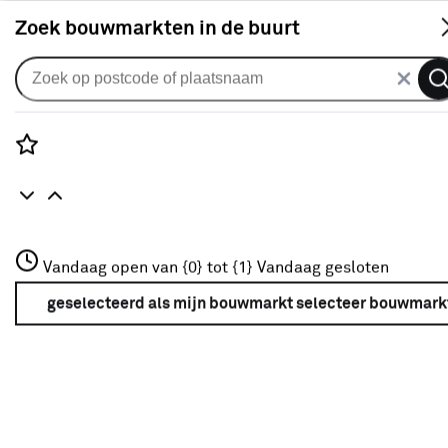
S
Zoek bouwmarkten in de buurt
Huishoudelijk
Populaire filters
Rozenstraat 3
Vandaag open van {0} tot {1}
Vandaag gesloten
3772JH Amersfoort
Spoelbak
(12)
+31 01234567
geselecteerd als mijn bouwmarkt
selecteer bouwmark
Meer over deze bouwmarkt
Wit
(53)
Zwart
(30)
Metaal
(10)