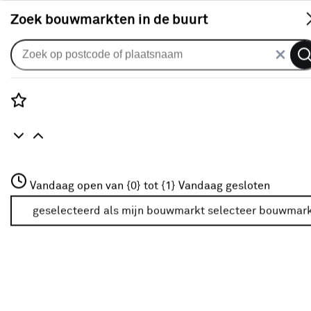
S
Zoek bouwmarkten in de buurt
Schoonmaakmiddelen & benodigdheden
Populaire filters
Rozenstraat 3
Vandaag open van {0} tot {1}
Vandaag gesloten
3772JH Amersfoort
Rood
(11)
+31 01234567
geselecteerd als mijn bouwmarkt
selecteer bouwmar
Meer over deze bouwmarkt
Zilver
(5)
Talen Tools
(79)
Schrobber
Schrobber
(2)