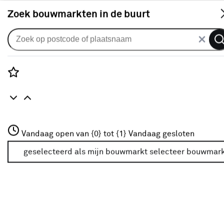
S
Zoek bouwmarkten in de buurt
Zwembaden & accessoires
Populaire filters
Rozenstraat 3
Vandaag open van {0} tot {1}
Vandaag gesloten
3772JH Amersfoort
Bestway
Bestway
(10)
+31 01234567
geselecteerd als mijn bouwmarkt
selecteer bouwmar
Meer over deze bouwmarkt
Frame zwembad
(3)
Opblaasbaar zwembad
(4)
Zelfdragend zwembad
(3)