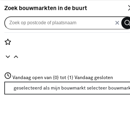
S
Zoek bouwmarkten in de buurt
Deurbeslag
Populaire filters
Rozenstraat 3
Vandaag open van {0} tot {1}
Vandaag gesloten
3772JH Amersfoort
Buiten
(95)
+31 01234567
geselecteerd als mijn bouwmarkt
selecteer bouwmar
Meer over deze bouwmarkt
Metaal
(96)
Brievenbus
(77)
Binnen
(24)