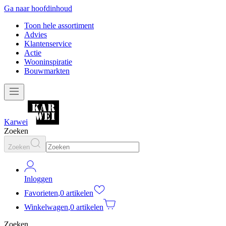
Ga naar hoofdinhoud
Toon hele assortiment
Advies
Klantenservice
Actie
Wooninspiratie
Bouwmarkten
Karwei
Zoeken
Zoeken
Inloggen
Favorieten
,
0 artikelen
Winkelwagen
,
0 artikelen
Zoeken