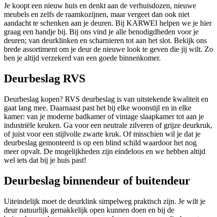
Je koopt een nieuw huis en denkt aan de verhuisdozen, nieuwe
meubels en zelfs de raamkozijnen, maar vergeet dan ook niet
aandacht te schenken aan je deuren. Bij KARWEI helpen we je hier
graag een handje bij. Bij ons vind je alle benodigdheden voor je
deuren; van deurklinken en scharnieren tot aan het slot. Bekijk ons
brede assortiment om je deur de nieuwe look te geven die jij wilt. Zo
ben je altijd verzekerd van een goede binnenkomer.
Deurbeslag RVS
Deurbeslag kopen? RVS deurbeslag is van uitstekende kwaliteit en
gaat lang mee. Daarnaast past het bij elke woonstijl en in elke
kamer: van je moderne badkamer of vintage slaapkamer tot aan je
industriële keuken. Ga voor een neutrale zilveren of grijze deurkruk,
of juist voor een stijlvolle zwarte kruk. Of misschien wil je dat je
deurbeslag gemonteerd is op een blind schild waardoor het nog
meer opvalt. De mogelijkheden zijn eindeloos en we hebben altijd
wel iets dat bij je huis past!
Deurbeslag binnendeur of buitendeur
Uiteindelijk moet de deurklink simpelweg praktisch zijn. Je wilt je
deur natuurlijk gemakkelijk open kunnen doen en bij de