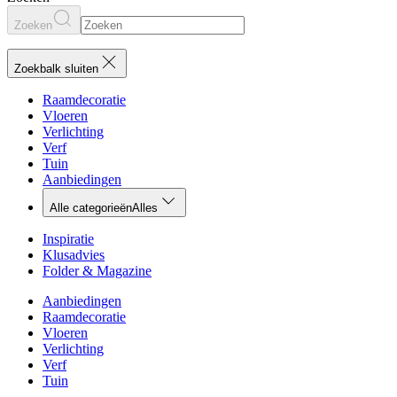
Zoeken
Zoekbalk sluiten
Raamdecoratie
Vloeren
Verlichting
Verf
Tuin
Aanbiedingen
Alle categorieën
Alles
Inspiratie
Klusadvies
Folder & Magazine
Aanbiedingen
Raamdecoratie
Vloeren
Verlichting
Verf
Tuin