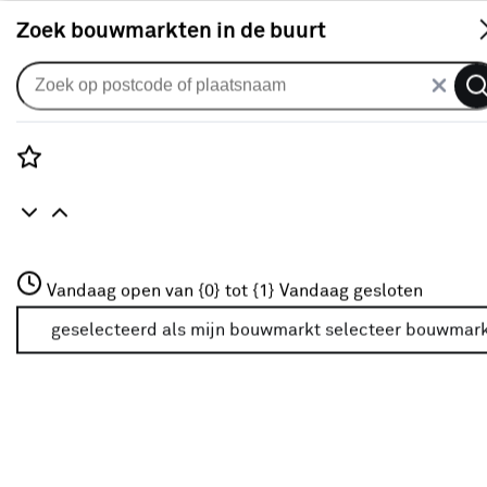
S
Zoek bouwmarkten in de buurt
Barbecues & brandstoffen
Populaire filters
Rozenstraat 3
Vandaag open van {0} tot {1}
Vandaag gesloten
3772JH Amersfoort
Houtskool
Houtskool
(8)
+31 01234567
geselecteerd als mijn bouwmarkt
selecteer bouwmar
Meer over deze bouwmarkt
Briketten
Briketten
(8)
Weber
Weber
(7)
Aanmaakblokjes
Aanmaakblokjes
(5)