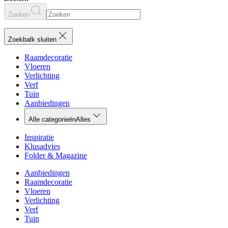
Zoeken
Zoekbalk sluiten
Raamdecoratie
Vloeren
Verlichting
Verf
Tuin
Aanbiedingen
Alle categorieën
Alles
Inspiratie
Klusadvies
Folder & Magazine
Aanbiedingen
Raamdecoratie
Vloeren
Verlichting
Verf
Tuin