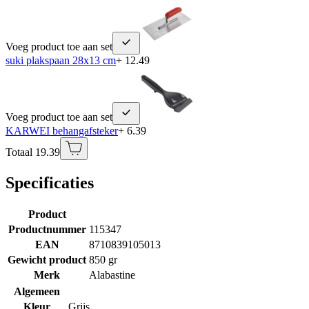
Voeg product toe aan set
suki plakspaan 28x13 cm
+ 12.49
Voeg product toe aan set
KARWEI behangafsteker
+ 6.39
Totaal 19.39
Specificaties
Product
Productnummer
115347
EAN
8710839105013
Gewicht product
850 gr
Merk
Alabastine
Algemeen
Kleur
Grijs