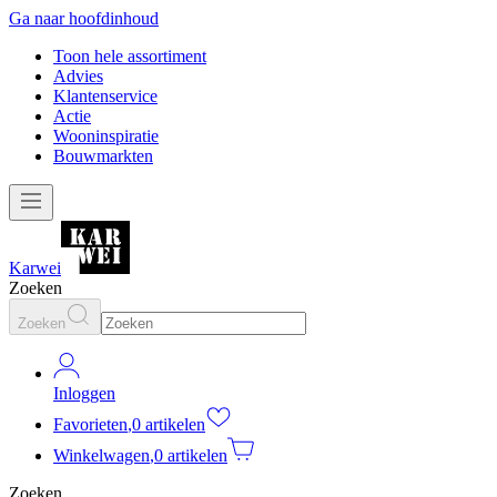
Ga naar hoofdinhoud
Toon hele assortiment
Advies
Klantenservice
Actie
Wooninspiratie
Bouwmarkten
Karwei
Zoeken
Zoeken
Inloggen
Favorieten
,
0 artikelen
Winkelwagen
,
0 artikelen
Zoeken