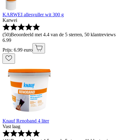
KARWEI allesvuller wit 300 g
Karwei
(
50
)
Beoordeeld met 4.4 van de 5 sterren, 50 klantreviews
6
.
99
Prijs: 6.99 euro
Knauf Renoband 4 liter
Vast laag