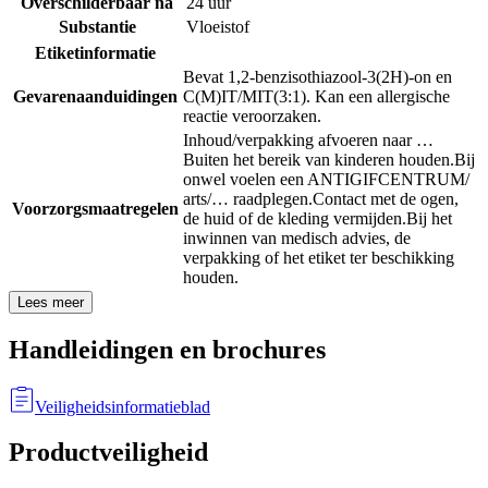
Overschilderbaar na
24 uur
Substantie
Vloeistof
Etiketinformatie
Bevat 1,2-benzisothiazool-3(2H)-on en
Gevarenaanduidingen
C(M)IT/MIT(3:1). Kan een allergische
reactie veroorzaken.
Inhoud/verpakking afvoeren naar …
Buiten het bereik van kinderen houden.
Bij
onwel voelen een ANTIGIFCENTRUM/
arts/… raadplegen.
Contact met de ogen,
Voorzorgsmaatregelen
de huid of de kleding vermijden.
Bij het
inwinnen van medisch advies, de
verpakking of het etiket ter beschikking
houden.
Lees meer
Handleidingen en brochures
Veiligheidsinformatieblad
Productveiligheid