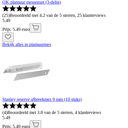
OK plamuur messenset (3-delig)
(
25
)
Beoordeeld met 4.2 van de 5 sterren, 25 klantreviews
5
.
49
Prijs: 5.49 euro
Bekijk alles in plamuurmes
Stanley reserve afbreekmes 9 mm (10 stuks)
(
4
)
Beoordeeld met 3.8 van de 5 sterren, 4 klantreviews
5
.
49
Prijs: 5.49 euro