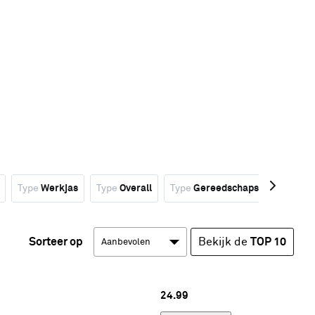
Type
Werkjas
Type
Overall
Type
Gereedschapshouder
Sorteer op
Bekijk de
TOP 10
24.
99