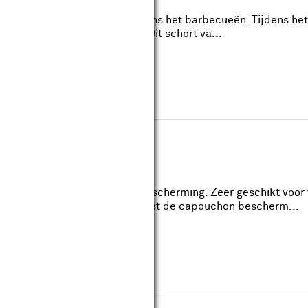
ood beschermt je kleding tijdens het barbecueën. Tijdens h
die wil je niet op je kleding. Dit schort va...
reviews
1 size fits all geeft ideale bescherming. Zeer geschikt voor
aamheden in de kruipruimte. Met de capouchon bescherm...