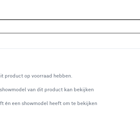
Sluiten
Home
Assortiment
Gereedschap
Veiligheid & bes
Populaire filters
aan je winkelwagen
Werkbroek
(8)
it product op voorraad hebben.
STANLEY
(41)
 showmodel van dit product kan bekijken
n je winkelwagen:
Kniebeschermers
(6)
ft én een showmodel heeft om te bekijken
Spijkerbroek
(3)
Werkjas
(6)
Overall
(5)
misgegaan...
Gereedschapshouder
(8)