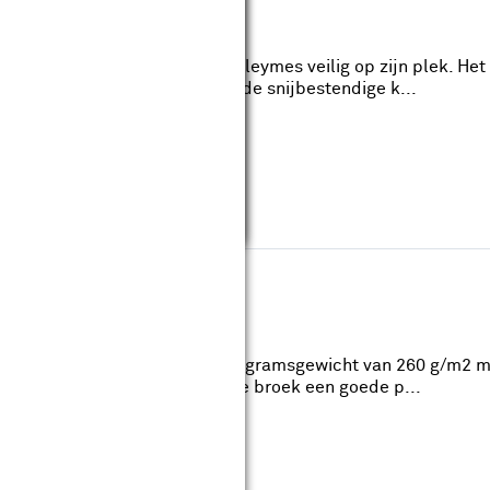
ster
ster (0-10-028) houdt je Stanleymes veilig op zijn plek. Het 
or 10 reservemesjes. Dankzij de snijbestendige k...
M
view
5% polyester en 35% katoen en gramsgewicht van 260 g/m2
elastiek in beide zijden heeft de broek een goede p...