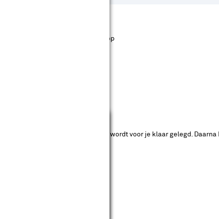
st staan. Bij Karwei kan je filteren op
ende bouwmarkten bekijken.
Sluiten
ad. Je betaalt online en het product wordt voor je klaar gelegd. Daarna