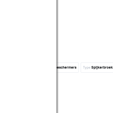
k
Merk
STANLEY
Type
Kniebeschermers
Type
Spijkerbroek
art
view