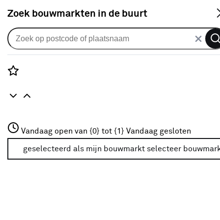
S
Zoek bouwmarkten in de buurt
Meetgereedschap
Populaire filters
Rozenstraat 3
Vandaag open van {0} tot {1}
Vandaag gesloten
3772JH Amersfoort
Detector
(12)
+31 01234567
geselecteerd als mijn bouwmarkt
selecteer bouwmar
Meer over deze bouwmarkt
Bosch
(8)
Afstandzoekmeter
(1)
STANLEY
(4)