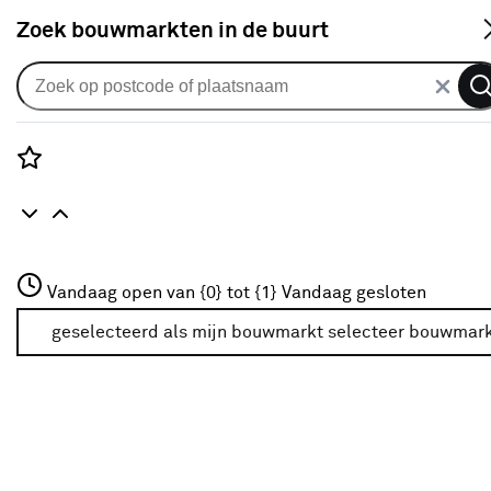
S
Zoek bouwmarkten in de buurt
Ladders & trappen
Populaire filters
Rozenstraat 3
Vandaag open van {0} tot {1}
Vandaag gesloten
3772JH Amersfoort
Altrex
Altrex
(16)
+31 01234567
geselecteerd als mijn bouwmarkt
selecteer bouwmar
Meer over deze bouwmarkt
Huishoudtrap
(22)
Metaal
(20)
3
(4)