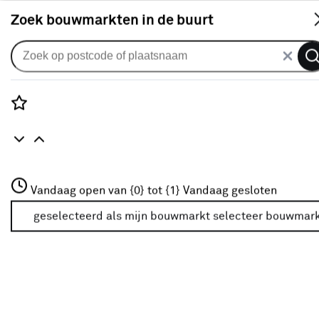
S
Zoek bouwmarkten in de buurt
Deurbeslag
Populaire filters
Rozenstraat 3
Vandaag open van {0} tot {1}
Vandaag gesloten
3772JH Amersfoort
Binnen
(86)
+31 01234567
geselecteerd als mijn bouwmarkt
selecteer bouwmar
Meer over deze bouwmarkt
Buiten
(61)
Buitendeur
(75)
Grijs
(16)