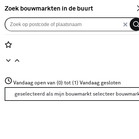
S
Zoek bouwmarkten in de buurt
Bestrating & terras
Populaire filters
Rozenstraat 3
Vandaag open van {0} tot {1}
Vandaag gesloten
3772JH Amersfoort
Voegzand
Voegzand
(16)
+31 01234567
geselecteerd als mijn bouwmarkt
selecteer bouwmar
Meer over deze bouwmarkt
Tuin
(95)
Martens
Martens
(20)
Weber Saint-Gobain
(6)