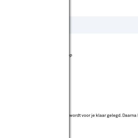
st staan. Bij Karwei kan je filteren op
ende bouwmarkten bekijken.
ad. Je betaalt online en het product wordt voor je klaar gelegd. Daarna