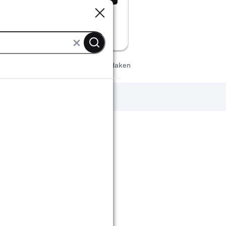
Sluiten
Sluiten
 & goten
Dakbedekking platte daken