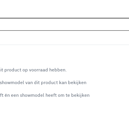
Sluiten
g platte daken
Home
Assortiment
Bouwmaterialen
Dakbedekking
Populaire filters
aan je winkelwagen
Dakbedekking
(3)
it product op voorraad hebben.
EPDM
(7)
 showmodel van dit product kan bekijken
n je winkelwagen:
Dakrandprofiel
(4)
ft én een showmodel heeft om te bekijken
Zwart
(24)
Dakafvoerkanaal
(8)
Hoekstuk
(3)
misgegaan...
Plat dak
(32)