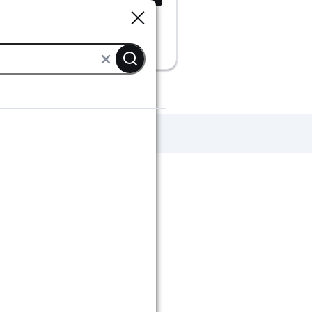
Sluiten
Sluiten
dschap
Heteluchtpistolen