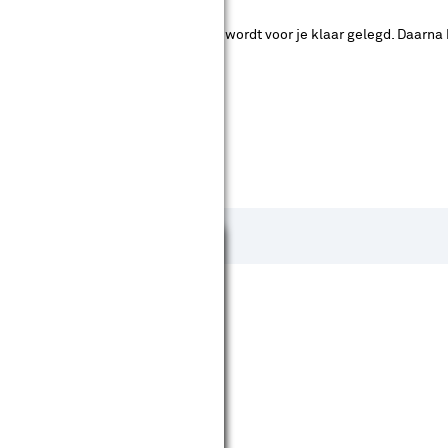
ad. Je betaalt online en het product wordt voor je klaar gelegd. Daarna
Sluiten