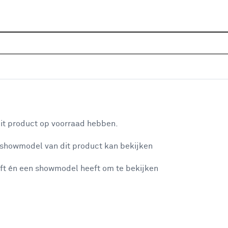
Sluiten
tolen
Home
Assortiment
Gereedschap
Elektrisch geree
Populaire filters
aan je winkelwagen
Makita
(1)
it product op voorraad hebben.
LUX
(1)
 showmodel van dit product kan bekijken
n je winkelwagen:
SKIL
(3)
ft én een showmodel heeft om te bekijken
DeWALT
(1)
Bosch
(2)
Reflectiemondstuk
(9)
misgegaan...
Steinel
(7)