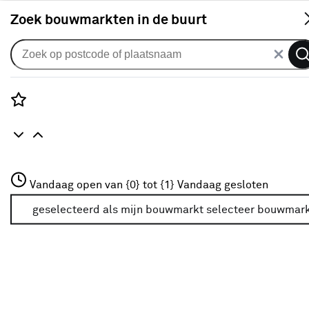
S
Zoek bouwmarkten in de buurt
Isolatie
Verkrijgbaarheid
Rozenstraat 3
Vandaag open van {0} tot {1}
Vandaag gesloten
3772JH Amersfoort
Verkrijgbaarheid
+31 01234567
geselecteerd als mijn bouwmarkt
selecteer bouwmar
Meer over deze bouwmarkt
Je ziet alleen de filters die werken voor de producten die
in de lijst staan. Bij Karwei kan je filteren op
- Online kopen
- Op voorraad bij je geselecteerde bouwmarkt