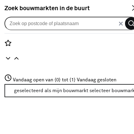
S
Zoek bouwmarkten in de buurt
Raamdecoratie
Populaire filters
Rozenstraat 3
Vandaag open van {0} tot {1}
Vandaag gesloten
3772JH Amersfoort
Velux
Velux
(22)
+31 01234567
geselecteerd als mijn bouwmarkt
selecteer bouwmar
Meer over deze bouwmarkt
Maatwerk Ja
Maatwerk Ja
(32)
GGL
(50)
Zwart
(12)