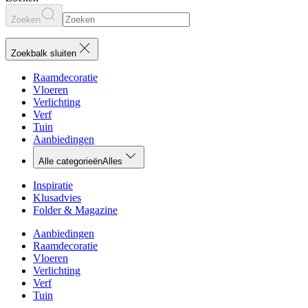
Zoeken
Zoekbalk sluiten
Raamdecoratie
Vloeren
Verlichting
Verf
Tuin
Aanbiedingen
Alle categorieën
Alles
Inspiratie
Klusadvies
Folder & Magazine
Aanbiedingen
Raamdecoratie
Vloeren
Verlichting
Verf
Tuin