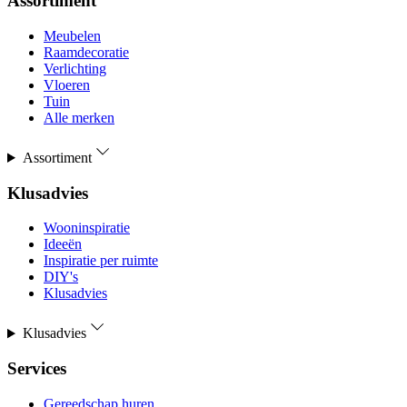
Assortiment
Meubelen
Raamdecoratie
Verlichting
Vloeren
Tuin
Alle merken
Assortiment
Klusadvies
Wooninspiratie
Ideeën
Inspiratie per ruimte
DIY's
Klusadvies
Klusadvies
Services
Gereedschap huren