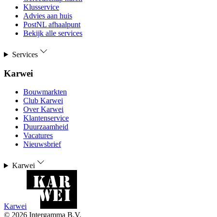
Klusservice
Advies aan huis
PostNL afhaalpunt
Bekijk alle services
Services
Karwei
Bouwmarkten
Club Karwei
Over Karwei
Klantenservice
Duurzaamheid
Vacatures
Nieuwsbrief
Karwei
Karwei
©
2026
Intergamma B.V.