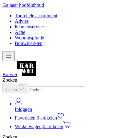
Ga naar hoofdinhoud
Toon hele assortiment
Advies
Klantenservice
Actie
Wooninspiratie
Bouwmarkten
Karwei
Zoeken
Zoeken
Inloggen
Favorieten
,
0 artikelen
Winkelwagen
,
0 artikelen
Zoeken