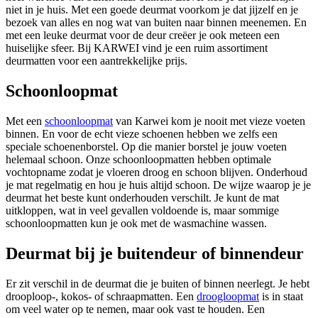
niet in je huis. Met een goede deurmat voorkom je dat jijzelf en je
bezoek van alles en nog wat van buiten naar binnen meenemen. En
met een leuke deurmat voor de deur creëer je ook meteen een
huiselijke sfeer. Bij KARWEI vind je een ruim assortiment
deurmatten voor een aantrekkelijke prijs.
Schoonloopmat
Met een
schoonloopmat
van Karwei kom je nooit met vieze voeten
binnen. En voor de echt vieze schoenen hebben we zelfs een
speciale schoenenborstel. Op die manier borstel je jouw voeten
helemaal schoon. Onze schoonloopmatten hebben optimale
vochtopname zodat je vloeren droog en schoon blijven. Onderhoud
je mat regelmatig en hou je huis altijd schoon. De wijze waarop je je
deurmat het beste kunt onderhouden verschilt. Je kunt de mat
uitkloppen, wat in veel gevallen voldoende is, maar sommige
schoonloopmatten kun je ook met de wasmachine wassen.
Deurmat bij je buitendeur of binnendeur
Er zit verschil in de deurmat die je buiten of binnen neerlegt. Je hebt
drooploop-, kokos- of schraapmatten. Een
droogloopmat
is in staat
om veel water op te nemen, maar ook vast te houden. Een