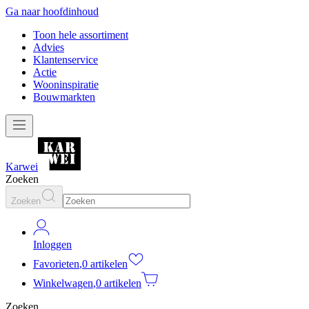
Ga naar hoofdinhoud
Toon hele assortiment
Advies
Klantenservice
Actie
Wooninspiratie
Bouwmarkten
Karwei
Zoeken
Zoeken
Inloggen
Favorieten
,
0 artikelen
Winkelwagen
,
0 artikelen
Zoeken