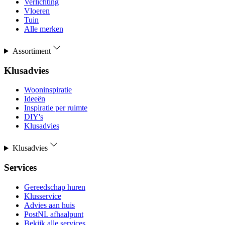
Verlichting
Vloeren
Tuin
Alle merken
Assortiment
Klusadvies
Wooninspiratie
Ideeën
Inspiratie per ruimte
DIY's
Klusadvies
Klusadvies
Services
Gereedschap huren
Klusservice
Advies aan huis
PostNL afhaalpunt
Bekijk alle services