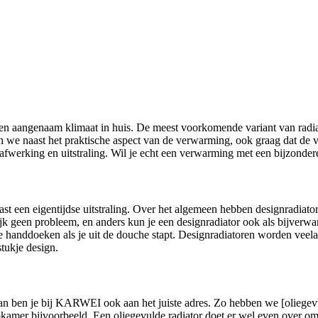
n aangenaam klimaat in huis. De meest voorkomende variant van radiato
 we naast het praktische aspect van de verwarming, ook graag dat de v
fwerking en uitstraling. Wil je echt een verwarming met een bijzonder
ast een eigentijdse uitstraling. Over het algemeen hebben designradiat
urlijk geen probleem, en anders kun je een designradiator ook als bijv
rme handdoeken als je uit de douche stapt. Designradiatoren worden veel
tukje design.
n ben je bij KARWEI ook aan het juiste adres. Zo hebben we [oliegevul
pkamer bijvoorbeeld. Een oliegevulde radiator doet er wel even over o