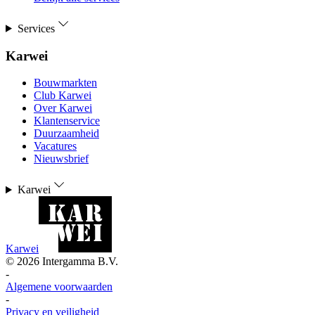
Services
Karwei
Bouwmarkten
Club Karwei
Over Karwei
Klantenservice
Duurzaamheid
Vacatures
Nieuwsbrief
Karwei
Karwei
©
2026
Intergamma B.V.
-
Algemene voorwaarden
-
Privacy en veiligheid