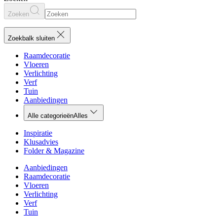
Zoeken
Zoekbalk sluiten
Raamdecoratie
Vloeren
Verlichting
Verf
Tuin
Aanbiedingen
Alle categorieën
Alles
Inspiratie
Klusadvies
Folder & Magazine
Aanbiedingen
Raamdecoratie
Vloeren
Verlichting
Verf
Tuin