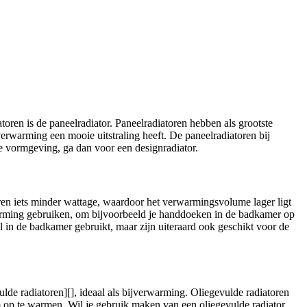
ren is de paneelradiator. Paneelradiatoren hebben als grootste
erwarming een mooie uitstraling heeft. De paneelradiatoren bij
e vormgeving, ga dan voor een designradiator.
oren iets minder wattage, waardoor het verwarmingsvolume lager ligt
erwarming gebruiken, om bijvoorbeeld je handdoeken in de badkamer op
al in de badkamer gebruikt, maar zijn uiteraard ook geschikt voor de
de radiatoren][], ideaal als bijverwarming. Oliegevulde radiatoren
m op te warmen. Wil je gebruik maken van een oliegevulde radiator,