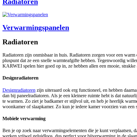
Radiatoren
Verwarmingspanelen
Radiatoren
Radiatoren zijn onmisbaar in huis. Radiatoren zorgen voor een warm e
pluspunt dat ze een snelle warmteafgifte hebben. Tegenwoordig willen
KARWEI spelen hier goed op in, ze hebben allen een mooie, strakke a
Designradiatoren
Designradiatoren
zijn uiteraard ook erg functioneel, en hebben daarna
dan bij paneelradiatoren. Als je een kleinere ruimte hebt is dat natu
te warmen. Zo ziet je badkamer er stijlvol uit, en heb je heerlijk wa
woonkamer of slaapkamer. Zo kun je iedere kamer voorzien van een s
Mobiele verwarming
Ben je op zoek naar verwarmingselementen die je kunt verplaatsen, da
werken vrijwel geluidloos, dus perfect voor bijverwarming in de slaa