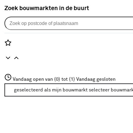
Zoek bouwmarkten in de buurt
Lichtbronnen
Populaire filters
Rozenstraat 3
Vandaag open van {0} tot {1}
Vandaag gesloten
3772JH Amersfoort
Philips
Philips
(255)
+31 01234567
geselecteerd als mijn bouwmarkt
selecteer bouwmar
Meer over deze bouwmarkt
Dimbaar Ja
(255)
Duurzaam huis Ja
(300)
Aantal stuks 1
(395)