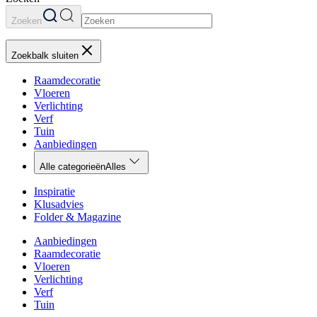
Zoeken
Zoekbalk sluiten
Raamdecoratie
Vloeren
Verlichting
Verf
Tuin
Aanbiedingen
Alle categorieën
Alles
Inspiratie
Klusadvies
Folder & Magazine
Aanbiedingen
Raamdecoratie
Vloeren
Verlichting
Verf
Tuin