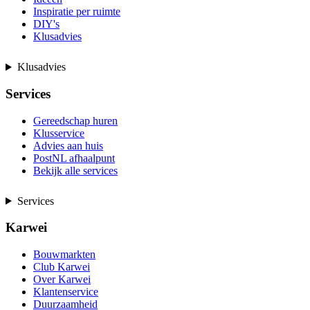
Inspiratie per ruimte
DIY's
Klusadvies
Klusadvies
Services
Gereedschap huren
Klusservice
Advies aan huis
PostNL afhaalpunt
Bekijk alle services
Services
Karwei
Bouwmarkten
Club Karwei
Over Karwei
Klantenservice
Duurzaamheid