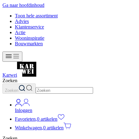
Ga naar hoofdinhoud
Toon hele assortiment
Advies
Klantenservice
Actie
Wooninspiratie
Bouwmarkten
Karwei
Zoeken
Zoeken
Inloggen
Favorieten
,
0 artikelen
Winkelwagen
,
0 artikelen
Zoeken