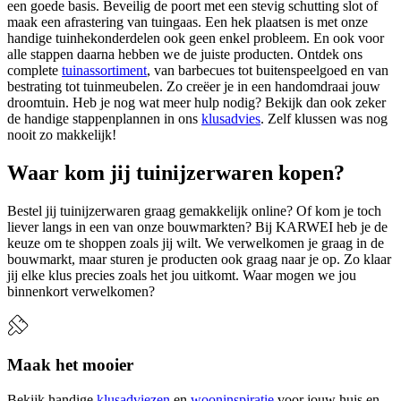
een goede basis. Beveilig de poort met een stevig schutting slot of
maak een afrastering van tuingaas. Een hek plaatsen is met onze
handige tuinhekonderdelen ook geen enkel probleem. En ook voor
alle stappen daarna hebben we de juiste producten. Ontdek ons
complete
tuinassortiment
, van barbecues tot buitenspeelgoed en van
bestrating tot tuinmeubelen. Zo creëer je in een handomdraai jouw
droomtuin. Heb je nog wat meer hulp nodig? Bekijk dan ook zeker
de handige stappenplannen in ons
klusadvies
. Zelf klussen was nog
nooit zo makkelijk!
Waar kom jij tuinijzerwaren kopen?
Bestel jij tuinijzerwaren graag gemakkelijk online? Of kom je toch
liever langs in een van onze bouwmarkten? Bij KARWEI heb je de
keuze om te shoppen zoals jij wilt. We verwelkomen je graag in de
bouwmarkt, maar sturen je producten ook graag naar je op. Zo klaar
jij elke klus precies zoals het jou uitkomt. Waar mogen we jou
binnenkort verwelkomen?
Maak het mooier
Bekijk handige
klusadviezen
en
wooninspiratie
voor jouw huis en