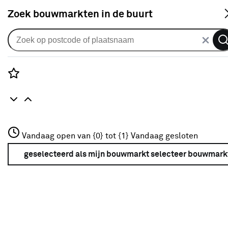
S
Zoek bouwmarkten in de buurt
Schakelmateriaal
Populaire filters
Rozenstraat 3
Vandaag open van {0} tot {1}
Vandaag gesloten
3772JH Amersfoort
Wit
Wit
(122)
+31 01234567
geselecteerd als mijn bouwmarkt
selecteer bouwmark
Meer over deze bouwmarkt
Metaal
(7)
Kunststof
(192)
2
(77)