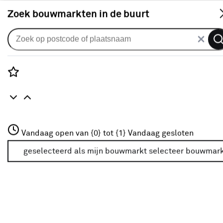
S
Zoek bouwmarkten in de buurt
Auto accessoires
Populaire filters
Rozenstraat 3
Vandaag open van {0} tot {1}
Vandaag gesloten
3772JH Amersfoort
Motorolie
(27)
+31 01234567
geselecteerd als mijn bouwmarkt
selecteer bouwmar
Meer over deze bouwmarkt
Smeermiddel
(38)
Valvoline
(25)
Koelvloeistof
(5)