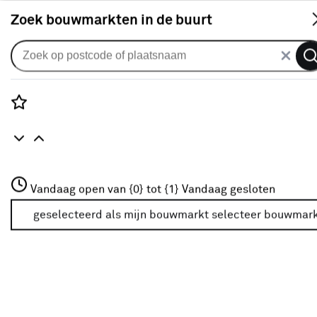
S
Zoek bouwmarkten in de buurt
Badkameraccessoires
Populaire filters
Rozenstraat 3
Vandaag open van {0} tot {1}
Vandaag gesloten
3772JH Amersfoort
Metaal
(232)
+31 01234567
geselecteerd als mijn bouwmarkt
selecteer bouwmar
Meer over deze bouwmarkt
Metaal
(93)
Zwart
Zwart
(80)
Tiger
Tiger
(109)