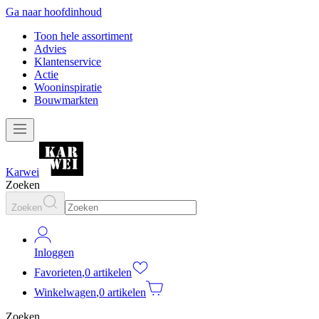
Ga naar hoofdinhoud
Toon hele assortiment
Advies
Klantenservice
Actie
Wooninspiratie
Bouwmarkten
Karwei
Zoeken
Zoeken
Inloggen
Favorieten
,
0 artikelen
Winkelwagen
,
0 artikelen
Zoeken