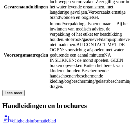
luchtwegen veroorzaken.
Zeer giftig voor in
Gevarenaanduidingen
het water levende organismen, met
langdurige gevolgen.
Veroorzaakt ernstige
brandwonden en oogletsel.
Inhoud/verpakking afvoeren naar …
Bij het
inwinnen van medisch advies, de
verpakking of het etiket ter beschikking
houden.
Stof/rook/gas/nevel/damp/spuitneve
niet inademen.
BIJ CONTACT MET DE
OGEN: voorzichtig afspoelen met water
Voorzorgsmaatregelen
gedurende een aantal minuten
NA
INSLIKKEN: de mond spoelen. GEEN
braken opwekken.
Buiten het bereik van
kinderen houden.
Beschermende
handschoenen/beschermende
kleding/oogbescherming/gelaatsbeschermin
dragen.
Lees meer
Handleidingen en brochures
Veiligheidsinformatieblad