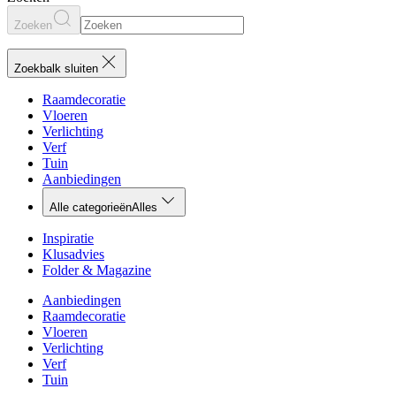
Zoeken
Zoekbalk sluiten
Raamdecoratie
Vloeren
Verlichting
Verf
Tuin
Aanbiedingen
Alle categorieën
Alles
Inspiratie
Klusadvies
Folder & Magazine
Aanbiedingen
Raamdecoratie
Vloeren
Verlichting
Verf
Tuin