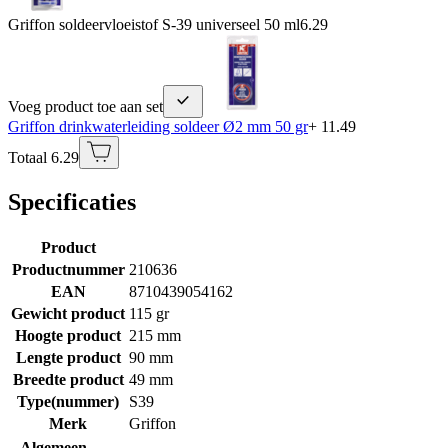
Griffon soldeervloeistof S-39 universeel 50 ml
6.29
Voeg product toe aan set
Griffon drinkwaterleiding soldeer Ø2 mm 50 gr
+ 11.49
Totaal 6.29
Specificaties
Product
Productnummer
210636
EAN
8710439054162
Gewicht product
115 gr
Hoogte product
215 mm
Lengte product
90 mm
Breedte product
49 mm
Type(nummer)
S39
Merk
Griffon
Algemeen