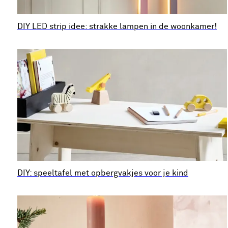
DIY LED strip idee: strakke lampen in de woonkamer!
DIY: speeltafel met opbergvakjes voor je kind