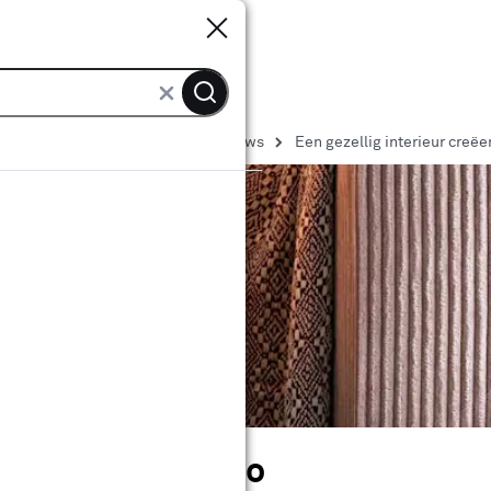
Sluiten
Sluiten
 nieuws
Interieur trends en nieuws
Een gezellig interieur creëer
rieur creëer je zo