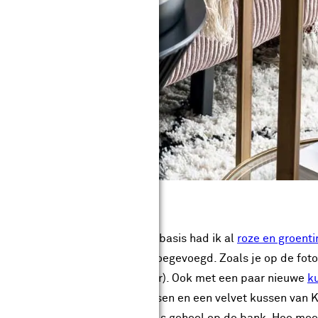
 de bank
arme materialen en tinten. Als basis had ik al
roze en groenti
oranje en wijnrode tinten aan toegevoegd. Zoals je op de fot
heb ik ‘m niet op uitgezocht hoor). Ook met een paar nieuwe
k
 andere voor een gestreept kussen en een velvet kussen van 