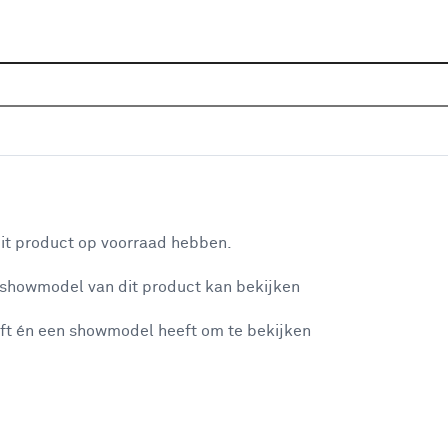
Home
Wooninspiratie
Trends en
aan je winkelwagen
it product op voorraad hebben.
 showmodel van dit product kan bekijken
n je winkelwagen:
ft én een showmodel heeft om te bekijken
Een gezellig inte
misgegaan...