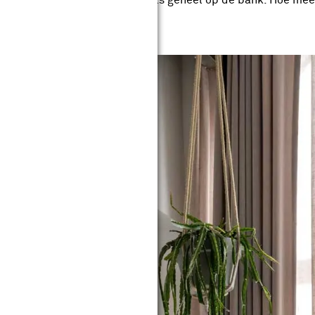
ints krijg je een mooi en speels geheel op de bank. Hoe mee