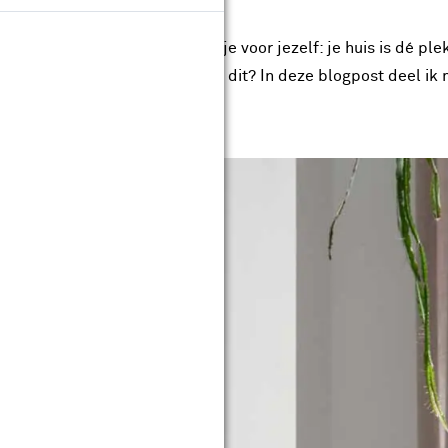
p zondagochtend of een avondje voor jezelf: je huis is dé ple
 extra belangrijk. Hoe creëer je dit? In deze blogpost deel ik 
s kunt creëren!