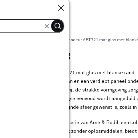
Sluiten
Sluiten
 binnendeuren
Arne & Bodil binnendeur ABT321 mat glas met blanke 
roductomschrijving
Arne & Bodil binnendeur ABT321 mat glas met blanke rand - ex
ee smalle glasvlakken bovenaan en een verdiept paneel onde
deur een klassiek accent, terwijl de strakke vormgeving zor
ditionele details en hedendaagse eenvoud wordt aangeduid a
erieurs waar een lichte en verfijnde sfeer gewenst is, zoals i
deur behoort tot de Tradition-serie van Arne & Bodil, een co
edex Superlak®, een sterke lak zonder oplosmiddelen, biedt 