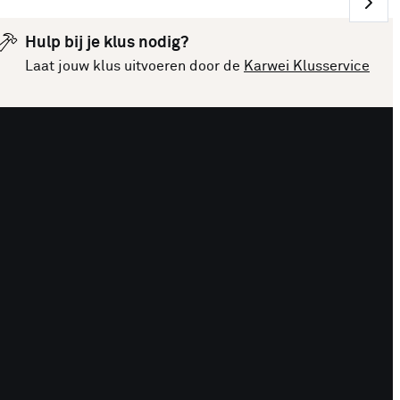
Hulp bij je klus nodig?
Laat jouw klus uitvoeren door de
Karwei Klusservice