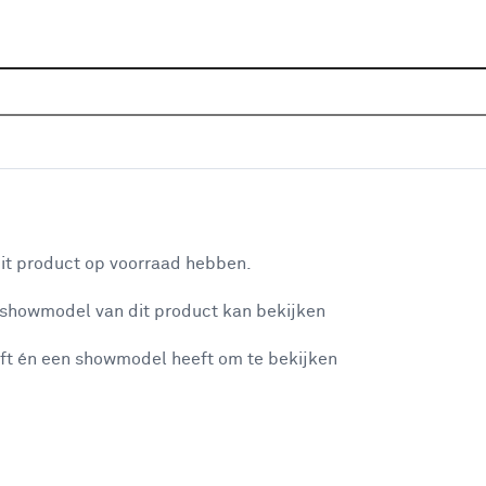
Home
Assortiment
Deuren
Binnendeuren
Alle
P
las met blanke rand - extra wit afgelakt
aan je winkelwagen
De 
it product op voorraad hebben.
tw
 showmodel van dit product kan bekijken
de 
tra
ft én een showmodel heeft om te bekijken
int
misgegaan...
De 
Sv
et niet mogelijke om meer exemplaren te bestellen.