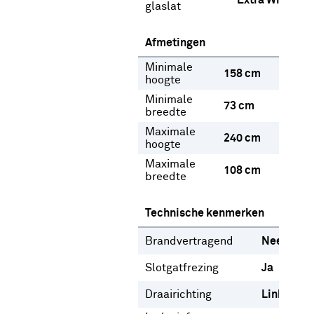
Extra Wit
glaslat
Afmetingen
Minimale
158 cm
hoogte
Minimale
73 cm
breedte
Maximale
240 cm
hoogte
Maximale
108 cm
breedte
Technische kenmerken
Brandvertragend
Nee
Slotgatfrezing
Ja
Draairichting
Links
Rec