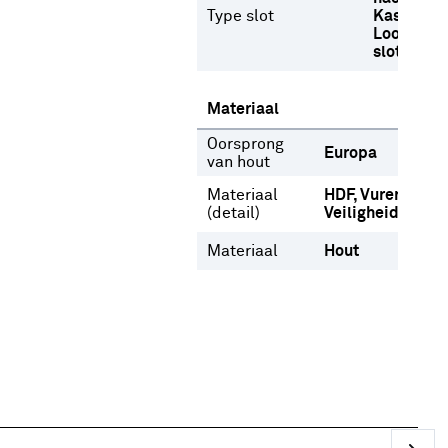
Type slot
Kastdeurs
Loopslot
slot
Materiaal
Oorsprong
Europa
van hout
Materiaal
HDF
Vuren
(detail)
Veiligheidsglas
Materiaal
Hout