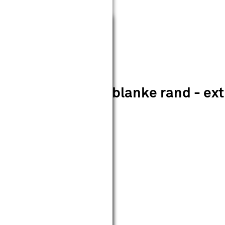
Sluiten
21 mat glas met blanke rand - extr