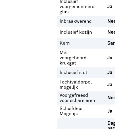
Inclusief
voorgemonteerd
Ja
glas
Inbraakwerend
Nee
Inclusief kozijn
Nee
Kern
Samenges
Met
voorgeboord
Ja
krukgat
Inclusief slot
Ja
Tochtvaldorpel
Ja
mogelijk
Voorgefreesd
Nee
voor scharnieren
Schuifdeur
Ja
Mogelijk
Dag- en
nachtslot