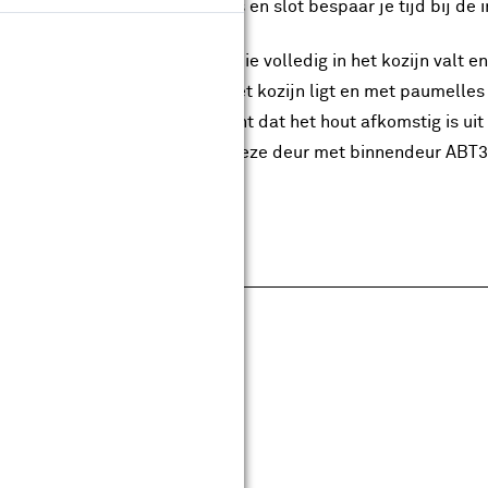
kzij de voorgemonteerde glas en slot bespaar je tijd bij de 
s uit een stompe binnendeur die volledig in het kozijn valt 
nendeur die gedeeltelijk op het kozijn ligt en met paumelles
® gecertificeerd, wat betekent dat het hout afkomstig is ui
ten beschikbaar. Combineer deze deur met binnendeur ABT
pecificaties