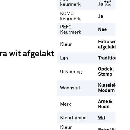
Ja
keurmerk
KOMO
Ja
keurmerk
PEFC
Nee
Keurmerk
Extra wit
Kleur
afgelakt
a wit afgelakt
Lijn
Tradition
Opdek
Uitvoering
Stomp
Klassiek
Woonstijl
Modern
Arne &
Merk
Bodil
Kleurfamilie
Wit
Kleur