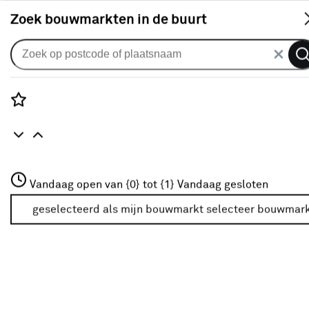
S
Zoek bouwmarkten in de buurt
Alle binnendeuren
Arne & Bodil binnendeur ABD20
blank glas met matte rand - wit
Rozenstraat 3
Vandaag open van {0} tot {1}
afgelakt
Vandaag gesloten
3772JH Amersfoort
+31 01234567
geselecteerd als mijn bouwmarkt
selecteer bouwmar
0
klantreview
review
Meer over deze bouwmarkt