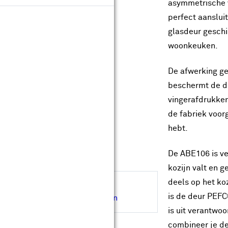
ype glas:
asymmetrische v
perfect aansluit
glasdeur geschi
woonkeuken.
leur:
De afwerking g
beschermt de de
vingerafdrukken
Op maat maken
de fabriek voor
hebt.
Levertijd ongeveer 40 werkdagen
Gratis
op maat gemaakt
De ABE106 is ver
Gratis
bezorgd in je bouwmarkt
kozijn valt en g
deels op het ko
Hulp nodig bij de afmeting?
is de deur PEFC
Inmeetservice aanvragen
is uit verantwo
combineer je de