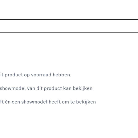
Home
Assortiment
Deuren
Binnendeuren
Alle
6 brons glas - extra wit afgelakt
aan je winkelwagen
it product op voorraad hebben.
v
 showmodel van dit product kan bekijken
v
ft én een showmodel heeft om te bekijken
6
3
misgegaan...
3
A
et niet mogelijke om meer exemplaren te bestellen.