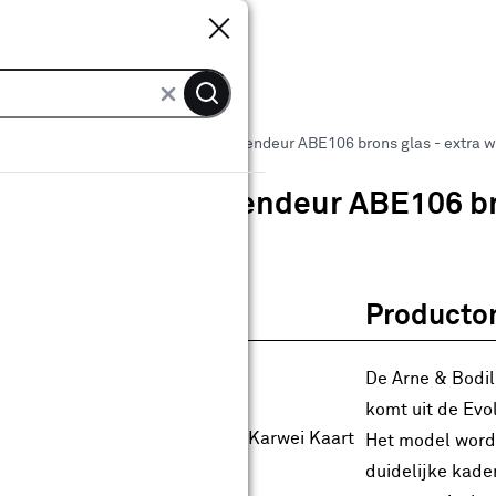
Sluiten
Sluiten
 binnendeuren
Arne & Bodil binnendeur ABE106 brons glas - extra w
Arne & Bodil binnendeur ABE106 bro
0
klantreview
review
Producto
anaf
anaf 884.00
884
.
00
18.80
Met Club Karwei
De Arne & Bodil
0% korting
komt uit de Evo
0% korting alleen met de Club Karwei Kaart
Het model word
anbieding nog
9
dagen geldig
duidelijke kader