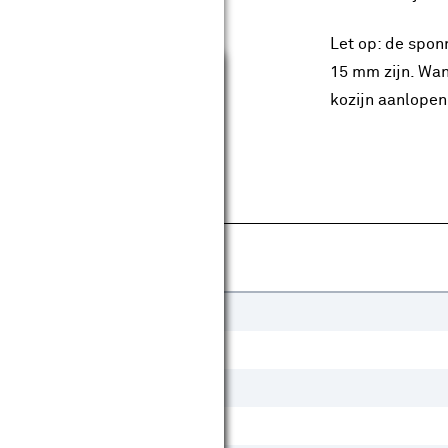
Let op: de spon
Sluiten
15 mm zijn. Wan
kozijn aanlopen
Gelakt
Draaideur
Schuifdeur
Nee
Ja