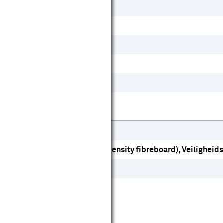
Ja
Ja
Nee
Ja
Loopslot
Europa
Vuren
MDF (medium-density fibreboard)
Veiligheid
Hout