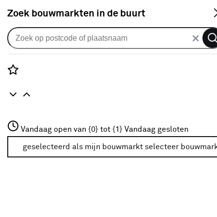
S
Zoek bouwmarkten in de buurt
Alle binnendeuren
Arne & Bodil binnendeur ABT308
blank glas - extra wit afgelakt
Rozenstraat 3
Vandaag open van {0} tot {1}
Vandaag gesloten
0
klantreview
review
3772JH Amersfoort
+31 01234567
geselecteerd als mijn bouwmarkt
selecteer bouwmar
Meer over deze bouwmarkt