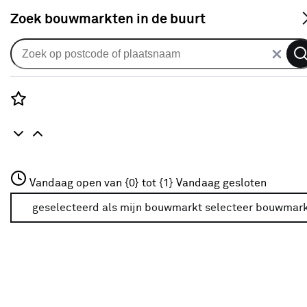
S
Zoek bouwmarkten in de buurt
Alle binnendeuren
Arne & Bodil binnendeur ABD150
blank glas - wit afgelakt
Rozenstraat 3
Vandaag open van {0} tot {1}
Vandaag gesloten
0
klantreview
review
3772JH Amersfoort
+31 01234567
geselecteerd als mijn bouwmarkt
selecteer bouwmar
Meer over deze bouwmarkt