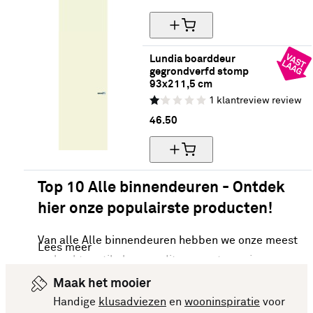
Lundia boarddeur 
gegrondverfd stomp 
93x211,5 cm
1
klantreview
review
46.
50
Top 10 Alle binnendeuren - Ontdek
hier onze populairste producten!
Van alle Alle binnendeuren hebben we onze meest
Lees meer
verkochte artikelen van dit moment voor je op een
rijtje gezet. Vergelijk makkelijk de specificaties
Maak het mooier
en prijzen om een goede keuze te kunnen maken.
Handige
klusadviezen
en
wooninspiratie
voor