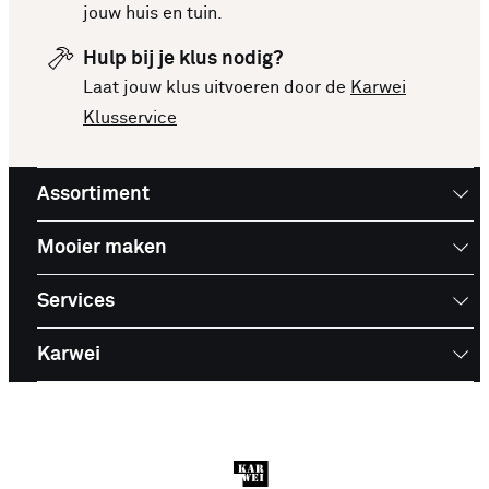
Deze lijst is altijd up-to-date, zodat je meteen op
jouw huis en tuin.
de hoogte bent van de nieuwste en beste
Hulp bij je klus nodig?
producten. Bekijk de top 10 Alle binnendeuren en
Laat jouw klus uitvoeren door de
Karwei
laat je inspireren voor je volgende aankoop!
Klusservice
Assortiment
Mooier maken
Services
Karwei