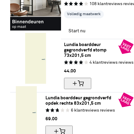
108
klantreviews
revie
Volledig maatwerk
Start nu
Lundia boarddeur 
gegrondverfd stomp 
73x201,5 cm
4
klantreviews
reviews
44.
00
Lundia boarddeur gegrondverfd 
opdek rechts 83x201,5 cm
6
klantreviews
reviews
69.
00