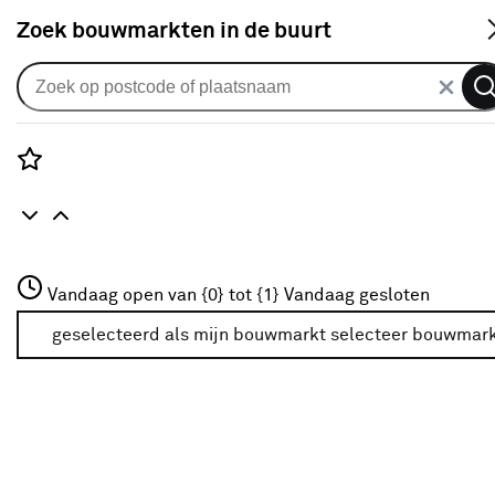
S
Zoek bouwmarkten in de buurt
Alle binnendeuren
Arne & Bodil binnendeur ABE101
blank glas - wit afgelakt
Rozenstraat 3
Vandaag open van {0} tot {1}
Vandaag gesloten
0
klantreview
review
3772JH Amersfoort
+31 01234567
geselecteerd als mijn bouwmarkt
selecteer bouwmar
Meer over deze bouwmarkt